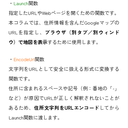
・
Launch
関数
指定したURLやWebページを開くための関数です。
本コラムでは、住所情報を含んだGoogleマップの
URLを指定し、
ブラウザ（別タブ／別ウィンド
ウ）で地図を表示
するために使用します。
・
EncodeUrl
関数
文字列をURLとして安全に扱える形式に変換する
関数です。
住所に含まれるスペースや記号（例：番地の「-」
など）が原因でURLが正しく解釈されないことが
あるため、
住所文字列をURLエンコード
してから
Launch関数に渡します。