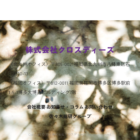
株式会社クロスディーズ
〈北九州オフィス〉〒805-0021福岡県北九州市八幡東区石
坪町10-13
〈福岡オフィス〉〒812-0011 福岡県福岡市博多区博多駅前
1-5-1博多大博通ビルディング7階
会社概要
お知らせ・コラム
お問い合わせ
佐々木総研グループ
Copyright ©︎ 2024 株式会社クロスディーズ. All rights reserved.