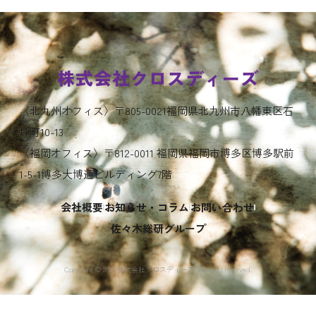
株式会社クロスディーズ
〈北九州オフィス〉〒805-0021福岡県北九州市八幡東区石
坪町10-13
〈福岡オフィス〉〒812-0011 福岡県福岡市博多区博多駅前
1-5-1博多大博通ビルディング7階
会社概要
お知らせ・コラム
お問い合わせ
佐々木総研グループ
Copyright ©︎ 2024 株式会社クロスディーズ. All rights reserved.