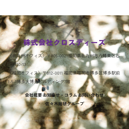
株式会社クロスディーズ
〈北九州オフィス〉〒805-0021福岡県北九州市八幡東区石
坪町10-13
〈福岡オフィス〉〒812-0011 福岡県福岡市博多区博多駅前
1-5-1博多大博通ビルディング7階
会社概要
お知らせ・コラム
お問い合わせ
佐々木総研グループ
Copyright ©︎ 2024 株式会社クロスディーズ. All rights reserved.